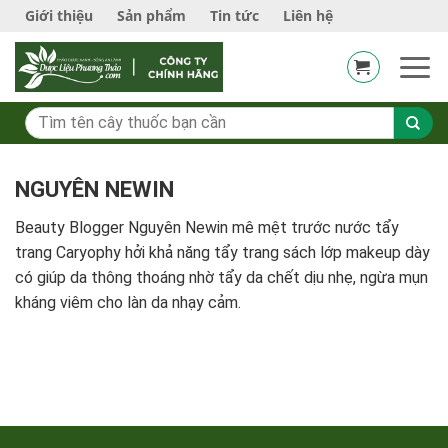
Bỏ
Giới thiệu
Sản phẩm
Tin tức
Liên hệ
qua
nội
dung
NGUYÊN NEWIN
Beauty Blogger Nguyên Newin mê mệt trước nước tẩy
trang Caryophy hởi khả năng tẩy trang sách lớp makeup dày
có giúp da thông thoáng nhờ tẩy da chết dịu nhẹ, ngừa mụn
kháng viêm cho làn da nhạy cảm.