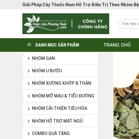
Bỏ
Giải Pháp Cây Thuốc Nam Hỗ Trợ Điều Trị Theo Nhóm B
qua
nội
dung
DANH MỤC SẢN PHẨM
TRANG CHỦ
NHÓM GAN
NHÓM U BƯỚU
NHÓM XƯƠNG KHỚP & THẬN
NHÓM MỠ MÁU & TIỂU ĐƯỜNG
NHÓM CẢI THIỆN TIÊU HÓA
NHÓM HỖ TRỢ MẤT NGỦ
COMBO QUÀ TẶNG