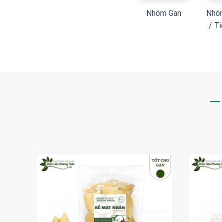
Nhóm Gan
Nhó
/ T