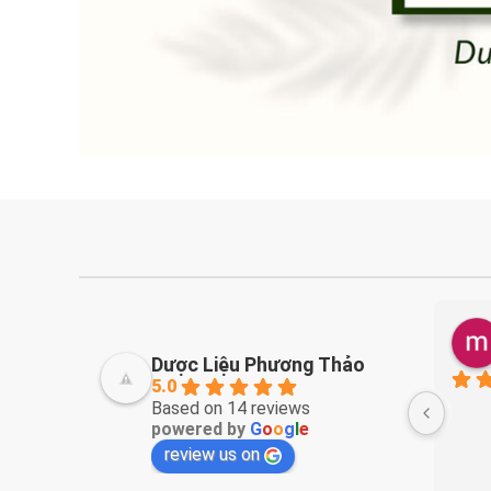
Thanh Nguyễn
2 years ago
Dược Liệu Phương Thảo
5.0
óng gói đẹp
Tư vấn nhiệt tình . Thuốc ổn
Based on 14 reviews
powered by
G
o
o
g
l
e
 nhé
review us on