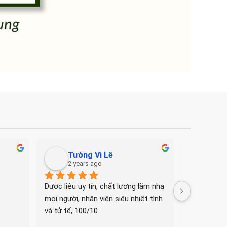
Tường Vi Lê
Quo
2 years ago
2 ye
Dược liệu uy tín, chất lượng lắm nha 
Mình dùng 
mọi người, nhân viên siêu nhiệt tình 
ra, nhân viê
và tử tế, 100/10
và có chuy
yên tâm. Q