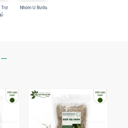
 Trợ
Nhóm U Bướu
gủ