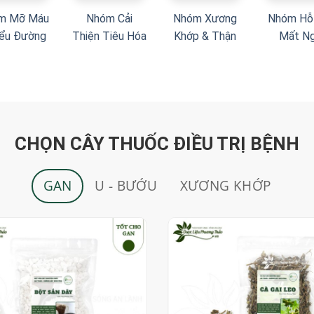
m Mỡ Máu
Nhóm Cải
Nhóm Xương
Nhóm Hỗ
iểu Đường
Thiện Tiêu Hóa
Khớp & Thận
Mất N
CHỌN CÂY THUỐC ĐIỀU TRỊ BỆNH
GAN
U - BƯỚU
XƯƠNG KHỚP