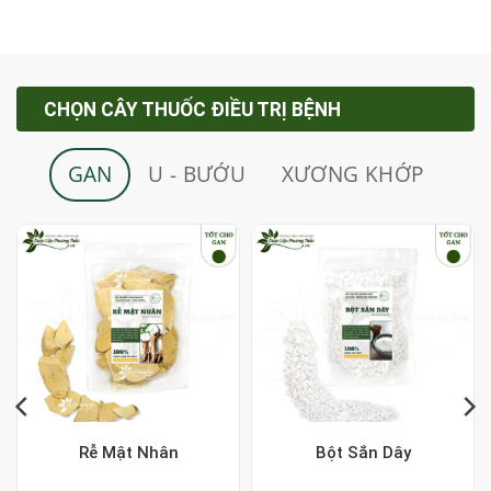
CHỌN CÂY THUỐC ĐIỀU TRỊ BỆNH
GAN
U - BƯỚU
XƯƠNG KHỚP
Rễ Mật Nhân
Bột Sắn Dây