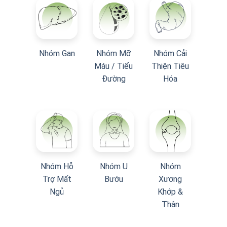
Nhóm Gan
Nhóm Mỡ
Nhóm Cải
Máu / Tiểu
Thiện Tiêu
Đường
Hóa
Nhóm Hỗ
Nhóm U
Nhóm
Trợ Mất
Bướu
Xương
Ngủ
Khớp &
Thận