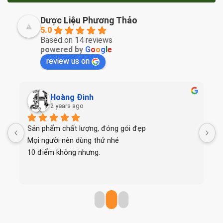
Dược Liệu Phương Thảo
5.0
Based on 14 reviews
powered by
G
o
o
g
l
e
review us on
Hoàng Đinh
2 years ago
Sản phẩm chất lượng, đóng gói đẹp
T
Mọi người nên dùng thử nhé
10 điểm không nhưng.