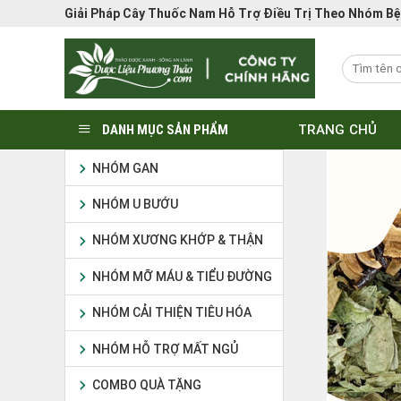
Bỏ
Giải Pháp Cây Thuốc Nam Hỗ Trợ Điều Trị Theo Nhóm B
qua
nội
dung
DANH MỤC SẢN PHẨM
TRANG CHỦ
NHÓM GAN
NHÓM U BƯỚU
NHÓM XƯƠNG KHỚP & THẬN
NHÓM MỠ MÁU & TIỂU ĐƯỜNG
NHÓM CẢI THIỆN TIÊU HÓA
NHÓM HỖ TRỢ MẤT NGỦ
COMBO QUÀ TẶNG