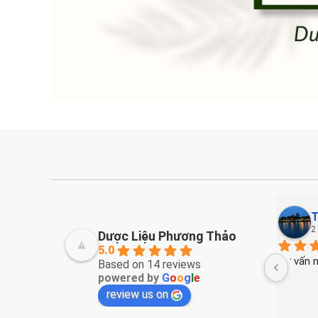
Thanh Nguyễn
2 years ago
Dược Liệu Phương Thảo
5.0
óng gói đẹp
Tư vấn nhiệt tình . Thuốc ổn
Based on 14 reviews
powered by
G
o
o
g
l
e
 nhé
review us on