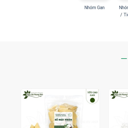
Nhóm Gan
Nhó
/ T