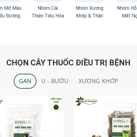
m Mỡ Máu
Nhóm Cải
Nhóm Xương
Nhóm Hỗ
iểu Đường
Thiện Tiêu Hóa
Khớp & Thận
Mất N
CHỌN CÂY THUỐC ĐIỀU TRỊ BỆNH
GAN
U - BƯỚU
XƯƠNG KHỚP