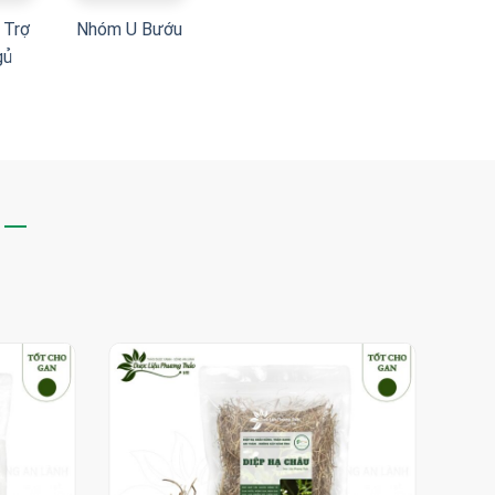
 Trợ
Nhóm U Bướu
gủ